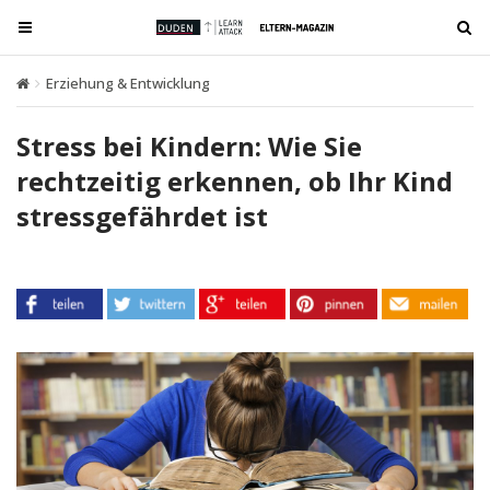
T
T
o
o
g
g
Erziehung & Entwicklung
Stress bei Kindern: Wie Sie rechtzeitig
g
g
l
l
Stress bei Kindern: Wie Sie
e
e
rechtzeitig erkennen, ob Ihr Kind
n
n
stressgefährdet ist
a
a
v
v
i
i
g
g
a
a
t
t
i
i
o
o
n
n