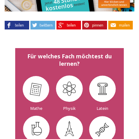
Für welches Fach möchtest du
lernen?
Mathe
Physik
Latein