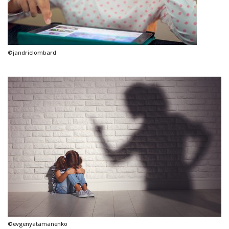
©jandrielombard
©evgenyatamanenko