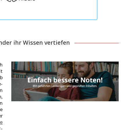
nder ihr Wissen vertiefen
ch
lt
lb
e-
rn
n,
en
se
r
ve
t-