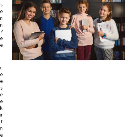
as
ie
m
em
?
te
de
r.
se
ie
s
ne
ie
k
hr
nt
en
ie