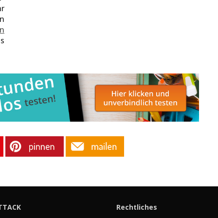
r
ln
n
os
TTACK
Rechtliches