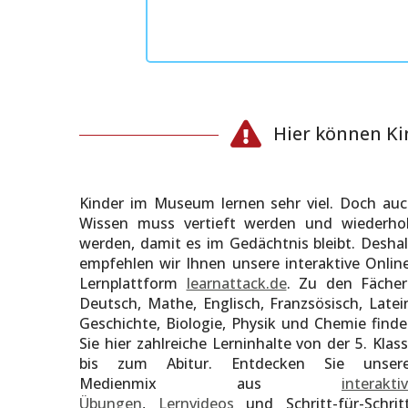
Hier können Ki
Kinder im Museum lernen sehr viel. Doch au
Wissen muss vertieft werden und wiederho
werden, damit es im Gedächtnis bleibt. Desha
empfehlen wir Ihnen unsere interaktive Onlin
Lernplattform
learnattack.de
. Zu den Fäche
Deutsch, Mathe, Englisch, Franzsösisch, Latei
Geschichte, Biologie, Physik und Chemie find
Sie hier zahlreiche Lerninhalte von der 5. Klas
bis zum Abitur. Entdecken Sie unsere
Medienmix aus
interakti
Übungen
,
Lernvideos
und Schritt-für-Schrit