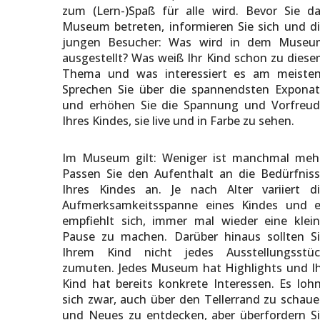
zum (Lern-)Spaß für alle wird. Bevor Sie d
Museum betreten, informieren Sie sich und d
jungen Besucher: Was wird in dem Museu
ausgestellt? Was weiß Ihr Kind schon zu dies
Thema und was interessiert es am meisten
Sprechen Sie über die spannendsten Expona
und erhöhen Sie die Spannung und Vorfreu
Ihres Kindes, sie live und in Farbe zu sehen.
Im Museum gilt: Weniger ist manchmal meh
Passen Sie den Aufenthalt an die Bedürfnis
Ihres Kindes an. Je nach Alter variiert d
Aufmerksamkeitsspanne eines Kindes und e
empfiehlt sich, immer mal wieder eine klei
Pause zu machen. Darüber hinaus sollten S
Ihrem Kind nicht jedes Ausstellungsstüc
zumuten. Jedes Museum hat Highlights und I
Kind hat bereits konkrete Interessen. Es loh
sich zwar, auch über den Tellerrand zu schau
und Neues zu entdecken, aber überfordern S