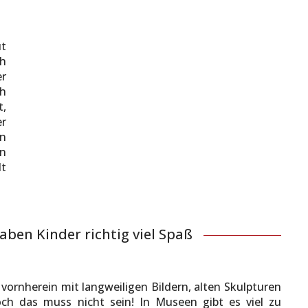
ut
ch
er
ch
t,
r
en
n
lt
aben Kinder richtig viel Spaß
rnherein mit langweiligen Bildern, alten Skulpturen
h das muss nicht sein! In Museen gibt es viel zu