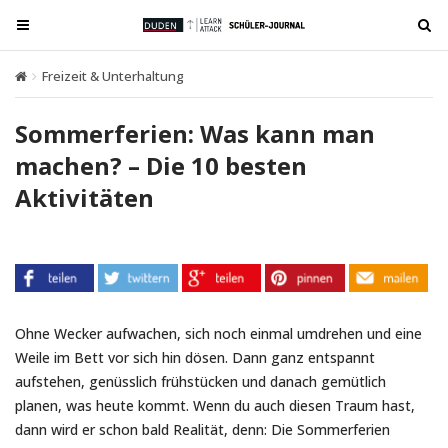
T
T
o
o
g
g
Freizeit & Unterhaltung
Sommerferien: Was kann man machen? – D
g
g
l
l
Sommerferien: Was kann man
e
e
machen? – Die 10 besten
n
n
Aktivitäten
a
a
v
v
i
i
g
g
a
a
t
t
Ohne Wecker aufwachen, sich noch einmal umdrehen und eine
i
i
Weile im Bett vor sich hin dösen. Dann ganz entspannt
o
o
aufstehen, genüsslich frühstücken und danach gemütlich
n
n
planen, was heute kommt. Wenn du auch diesen Traum hast,
dann wird er schon bald Realität, denn: Die Sommerferien