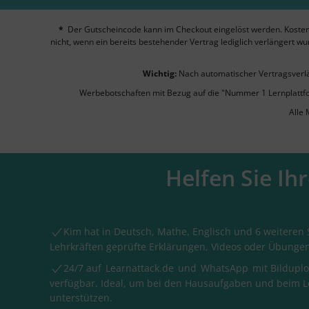
*
Der Gutscheincode kann im Checkout eingelöst werden. Kostenp
nicht, wenn ein bereits bestehender Vertrag lediglich verlängert w
Wichtig:
Nach automatischer Vertragsverlän
Werbebotschaften mit Bezug auf die "Nummer 1 Lernplattform
Alle 
Helfen Sie Ih
Kim hat in Deutsch, Mathe, Englisch und 6 weiteren
Lehrkräften geprüfte Erklärungen, Videos oder Übungen
24/7 auf
Learnattack.de
und
WhatsApp
mit Bildupl
verfügbar. Ideal, um bei den Hausaufgaben und beim 
unterstützen.