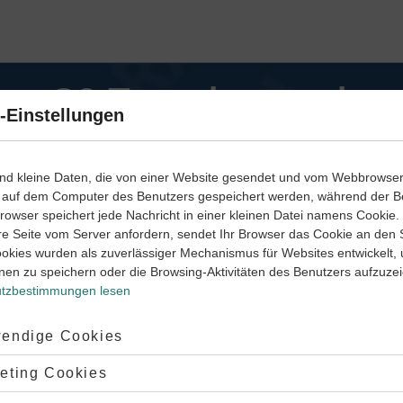
 + 30 Tage kostenlos
-Einstellungen
Mit dem Gutscheincode 30TAGEKIM *
ind kleine Daten, die von einer Website gesendet und vom Webbrowse
 auf dem Computer des Benutzers gespeichert werden, während der B
70 %
 Browser speichert jede Nachricht in einer kleinen Datei namens Cookie
KI-Tutor Premium
Rabatt
KI-T
re Seite vom Server anfordern, sendet Ihr Browser das Cookie an den 
Meistgewählt
Voka
ookies wurden als zuverlässiger Mechanismus für Websites entwickelt,
10
nen zu speichern oder die Browsing-Aktivitäten des Benutzers aufzuze
statt regulär
35,91 €
,
77
€
/
monatlich
mtl.
tzbestimmungen lesen
statt
49,92
Vertragslaufzeit KI-Tutor Premium
ptiert:
endige Cookies
60 %
Vertra
Rabatt
lehnt:
eting Cookies
✔
KI-Nachhilfe per WhatsApp