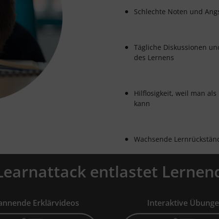
Schlechte Noten und Angs
Tägliche Diskussionen u
des Lernens
Hilflosigkeit, weil man al
kann
Wachsende Lernrückständ
Learnattack entlastet Lernen
annende Erklärvideos
Interaktive Übung