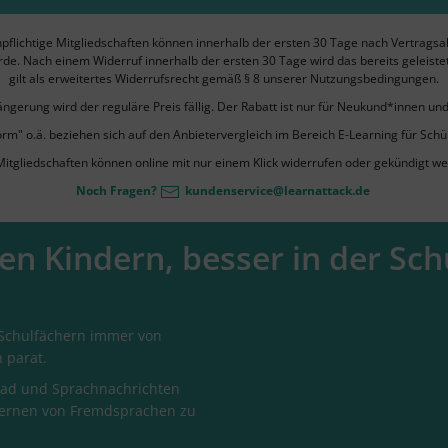
flichtige Mitgliedschaften können innerhalb der ersten 30 Tage nach Vertrags
urde. Nach einem Widerruf innerhalb der ersten 30 Tage wird das bereits geleistet
gilt als erweitertes Widerrufsrecht gemäß § 8 unserer Nutzungsbedingungen.
gerung wird der reguläre Preis fällig. Der Rabatt ist nur für Neukund*innen un
" o.ä. beziehen sich auf den Anbietervergleich im Bereich E-Learning für Schül
Mitgliedschaften können online mit nur einem Klick widerrufen oder gekündigt w
Noch Fragen?
kundenservice@learnattack.de
ren Kindern, besser in der Sc
 Schulfächern immer von
 parat.
oad und Sprachnachrichten
Lernen von Fremdsprachen zu