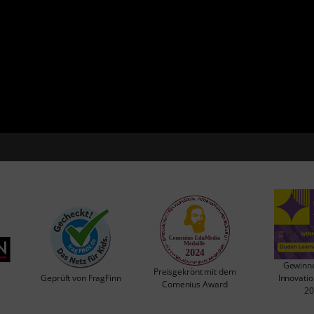
Gewinne
Preisgekrönt mit dem
Geprüft von FragFinn
Innovati
Comenius Award
20