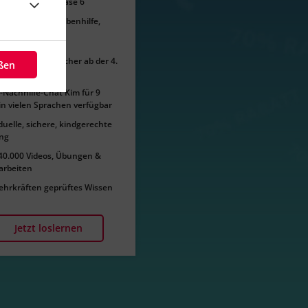
ltrainer von Phase 6
App, Hausaufgabenhilfe,
unktion
attform für 9 Fächer ab der 4.
eßen
-Nachhilfe-Chat Kim für 9
in vielen Sprachen verfügbar
duelle, sichere, kindgerechte
ng
40.000 Videos, Übungen &
arbeiten
ehrkräften geprüftes Wissen
Jetzt loslernen