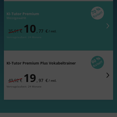
70 %
Rabatt
KI-Tutor Premium
Meistgewählt
10
statt regulär
35,91 €
,
77
€
/
monatlich
mtl.
Vertragslaufzeit: 24 Monate
60 %
Rabatt
KI-Tutor Premium Plus Vokabeltrainer
19
statt regulär
49,92 €
,
97
€
/
monatlich
mtl.
Vertragslaufzeit: 24 Monate