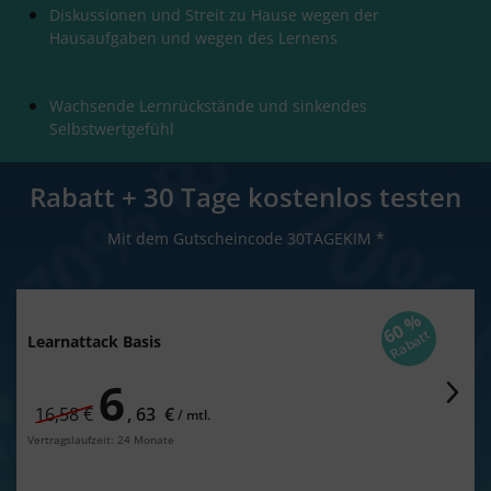
Diskussionen und Streit zu Hause wegen der
Hausaufgaben und wegen des Lernens
Wachsende Lernrückstände und sinkendes
Selbstwertgefühl
Rabatt + 30 Tage kostenlos testen
Mit dem Gutscheincode 30TAGEKIM *
60 %
Rabatt
Learnattack Basis
6
statt regulär
16,58 €
,
63
€
/
monatlich
mtl.
Vertragslaufzeit: 24 Monate