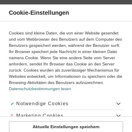
Direkt
zum
Cookie-Einstellungen
Menü
Inhalt
Kim, der KI-Tutor von Duden Learnattack, ist da!
Cookies sind kleine Daten, die von einer Website gesendet
und vom Webbrowser des Benutzers auf dem Computer des
Benutzers gespeichert werden, während der Benutzer surft.
Ihr Browser speichert jede Nachricht in einer kleinen Datei
Kim hat in Deutsch, Mathe, Englisch und 6 weiteren
namens Cookie. Wenn Sie eine andere Seite vom Server
anfordern, sendet Ihr Browser das Cookie an den Server
Schulfächern immer von Lehrkräften geprüfte Erklärungen,
zurück. Cookies wurden als zuverlässiger Mechanismus für
Videos oder Übungen parat.
Websites entwickelt, um Informationen zu speichern oder die
24/7 auf
Learnattack.de
und
WhatsApp
mit Bildupload
Browsing-Aktivitäten des Benutzers aufzuzeichnen.
und Sprachnachrichten verfügbar. Ideal, um bei den
Datenschutzbestimmungen lesen
Hausaufgaben und beim Lernen von Fremdsprachen zu
unterstützen.
Akzeptiert:
Notwendige Cookies
Kostet nur den Bruchteil einer typischen Nachhilfe und
schützt die Daten der Lernenden
.
Abgelehnt:
Marketing Cookies
Aktuelle Einstellungen speichern
Abgelehnt:
Personalisierungs-Cookies