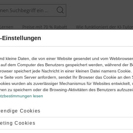
Suchen
Lernen
Preise mit 70 % Rabatt
Wie funktioniert der KI-Tuto
-Einstellungen
ind kleine Daten, die von einer Website gesendet und vom Webbrowse
 auf dem Computer des Benutzers gespeichert werden, während der B
Neues Konto erstellen
 Browser speichert jede Nachricht in einer kleinen Datei namens Cookie
re Seite vom Server anfordern, sendet Ihr Browser das Cookie an den 
ookies wurden als zuverlässiger Mechanismus für Websites entwickelt,
*
Ich bin
nen zu speichern oder die Browsing-Aktivitäten des Benutzers aufzuze
Elternteil
Schüler*in
tzbestimmungen lesen
*
E-Mail-Adresse
ptiert:
endige Cookies
lehnt:
eting Cookies