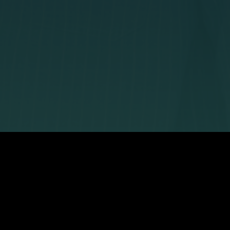
Kontaktinformat
hst du’s richtig!
kundenservice@