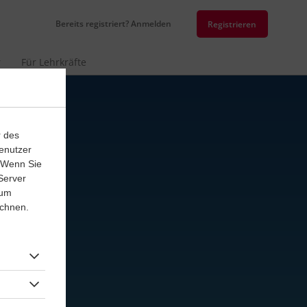
Bereits registriert? Anmelden
Registrieren
r
Für Lehrkräfte
r des
enutzer
. Wenn Sie
Server
 um
ichnen.