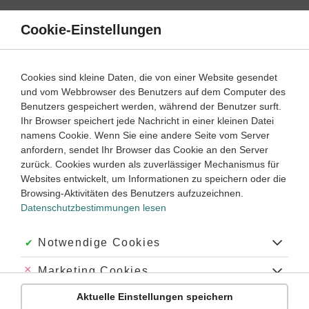
Direkt
zum
Cookie-Einstellungen
Suche
Menü
Inhalt
Satzarten
Cookies sind kleine Daten, die von einer Website gesendet
und vom Webbrowser des Benutzers auf dem Computer des
Englisch
6. Klasse
Benutzers gespeichert werden, während der Benutzer surft.
Empfohlen von
Ihr Browser speichert jede Nachricht in einer kleinen Datei
Tutor Ryan
namens Cookie. Wenn Sie eine andere Seite vom Server
If-clause (type I) bilden
anfordern, sendet Ihr Browser das Cookie an den Server
zurück. Cookies wurden als zuverlässiger Mechanismus für
Dauer:
50 Minuten
Websites entwickelt, um Informationen zu speichern oder die
Browsing-Aktivitäten des Benutzers aufzuzeichnen.
Datenschutzbestimmungen lesen
VIDEOS, AUFGABEN UND ÜBUNGEN
ZUGEHÖRIGE KLASSENARBEITEN
Akzeptiert:
Notwendige Cookies
Video
03:25
Abgelehnt:
Marketing Cookies
Dauer:
Was sind if-clauses?
Aktuelle Einstellungen speichern
Abgelehnt:
Personalisierungs-Cookies