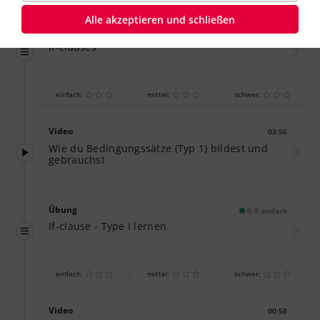
Alle akzeptieren und schließen
Übung
einfach
If-clauses
einfach:
mittel:
schwer:
Video
03:56
Dauer:
Wie du Bedingungssätze (Typ 1) bildest und
gebrauchst
Übung
einfach
If-clause - Type I lernen
einfach:
mittel:
schwer:
Video
00:58
Dauer: